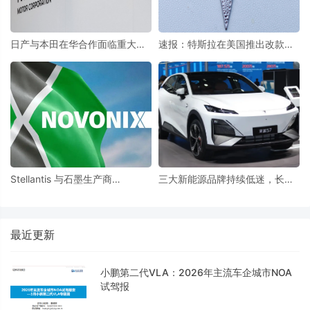
日产与本田在华合作面临重大挑
速报：特斯拉在美国推出改款
战 东风与广汽将如何配合?
Model Y，售价59,990美元
Stellantis 与石墨生产商
三大新能源品牌持续低迷，长安
Novonix 签署协议，未来六年可
汽车仍在啃合资老本
生产150辆电动汽车
最近更新
小鹏第二代VLA：2026年主流车企城市NOA
试驾报