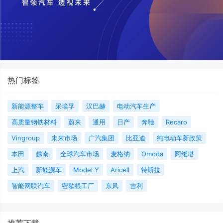
热门标签
新能源整车
采埃孚
汉巴赫
电动汽车生产
高质量钢铁材料
蔚来
通用
日产
奔驰
Recaro
Vingroup
未来市场
广汽集团
比亚迪
纯电动车新政策
本田
越南
全球汽车市场
麦格纳
Omoda
阿维塔
上汽
新能源车
Model Y
Aricell
特斯拉
智能网联汽车
密歇根工厂
东风
吉利