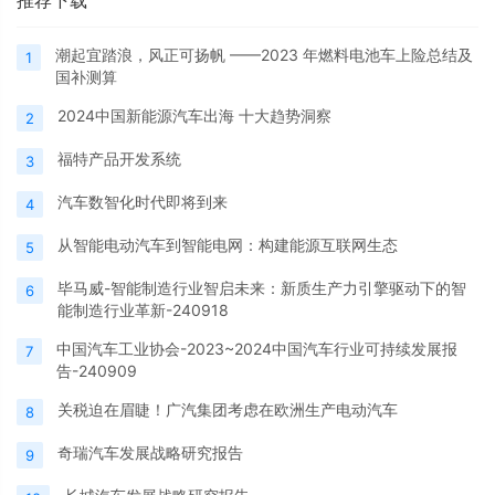
推荐下载
潮起宜踏浪，风正可扬帆 ——2023 年燃料电池车上险总结及
1
国补测算
2024中国新能源汽车出海 十大趋势洞察
2
福特产品开发系统
3
汽车数智化时代即将到来
4
从智能电动汽车到智能电网：构建能源互联网生态
5
毕马威-智能制造行业智启未来：新质生产力引擎驱动下的智
6
能制造行业革新-240918
中国汽车工业协会-2023~2024中国汽车行业可持续发展报
7
告-240909
关税迫在眉睫！广汽集团考虑在欧洲生产电动汽车
8
奇瑞汽车发展战略研究报告
9